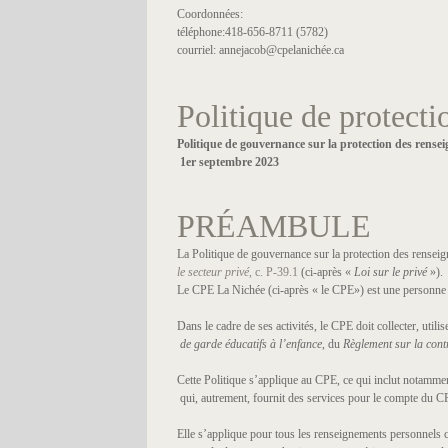
Coordonnées:
téléphone:418-656-8711 (5782)
courriel: annejacob@cpelanichée.ca
Politique de protect
Politique de gouvernance sur la protection des rense
1er septembre 2023
PRÉAMBULE
La Politique de gouvernance sur la protection des renseign
le secteur privé
, c. P-39.1
(ci-après «
Loi sur le privé
»).
Le CPE La Nichée (ci-après « le CPE») est une personne mor
Dans le cadre de ses activités, le CPE doit collecter, util
de garde éducatifs à l’enfance
, du
Règlement sur la cont
Cette Politique s’applique au CPE, ce qui inclut notammen
qui, autrement, fournit des services pour le compte du C
Elle s’applique pour tous les renseignements personnels co