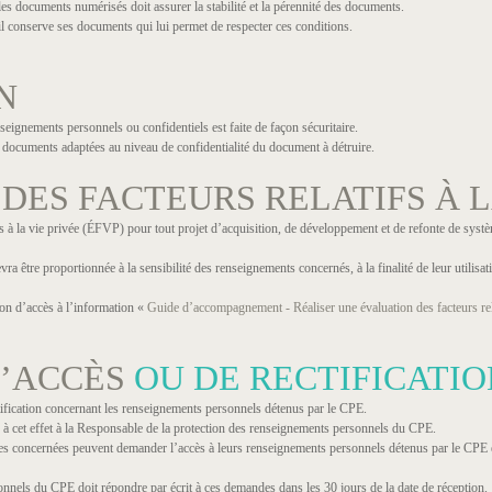
s documents numérisés doit assurer la stabilité et la pérennité des documents.
l conserve ses documents qui lui permet de respecter ces conditions.
N
eignements personnels ou confidentiels est faite de façon sécuritaire.
e documents adaptées au niveau de confidentialité du document à détruire.
DES FACTEURS RELATIFS À L
fs à la vie privée (ÉFVP) pour tout projet d’acquisition, de développement et de refonte de syst
vra être proportionnée à la sensibilité des renseignements concernés, à la finalité de leur utilisatio
on d’accès à l’information «
Guide d’accompagnement - Réaliser une évaluation des facteurs rela
’ACCÈS
OU DE RECTIFICATIO
ification concernant les renseignements personnels détenus par le CPE.
à cet effet à la Responsable de la protection des renseignements personnels du CPE.
nnes concernées peuvent demander l’accès à leurs renseignements personnels détenus par le CPE 
nnels du CPE doit répondre par écrit à ces demandes dans les 30 jours de la date de réception.