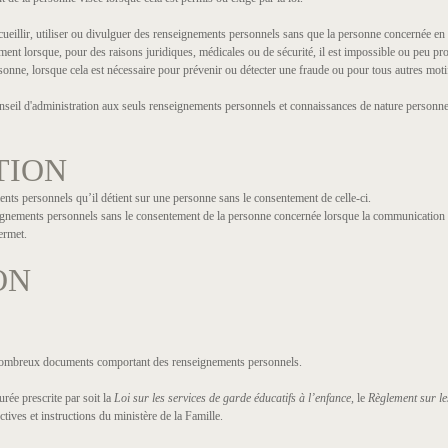
ecueillir, utiliser ou divulguer des renseignements personnels sans que la personne concernée en
ent lorsque, pour des raisons juridiques, médicales ou de sécurité, il est impossible ou peu p
rsonne, lorsque cela est nécessaire pour prévenir ou détecter une fraude ou pour tous autres moti
eil d'administration aux seuls renseignements personnels et connaissances de nature personnell
TION
ts personnels qu’il détient sur une personne sans le consentement de celle-ci.
ignements personnels sans le consentement de la personne concernée lorsque la communication 
permet.
ON
e nombreux documents comportant des renseignements personnels.
ée prescrite par soit la
Loi sur les services de garde éducatifs à l’enfance,
le
Règlement sur le
ctives et instructions du ministère de la Famille.