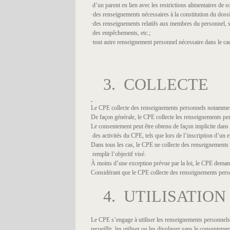
d’un parent en lien avec les restrictions alimentaires de so
·des renseignements nécessaires à la constitution du dossi
·des renseignements relatifs aux membres du personnel, st
des empêchements, etc.;
·tout autre renseignement personnel nécessaire dans le cad
3. COLLECTE
Le CPE collecte des renseignements personnels notamment
De façon générale, le CPE collecte les renseignements per
Le consentement peut être obtenu de façon implicite dans 
des activités du CPE, tels que lors de l’inscription d’un
Dans tous les cas, le CPE ne collecte des renseignements p
remplir l’objectif visé.
À moins d’une exception prévue par la loi, le CPE demand
Considérant que le CPE collecte des renseignements person
4. UTILISATION
Le CPE s’engage à utiliser les renseignements personnels en 
recueillir, les utiliser ou les divulguer sans le consenteme