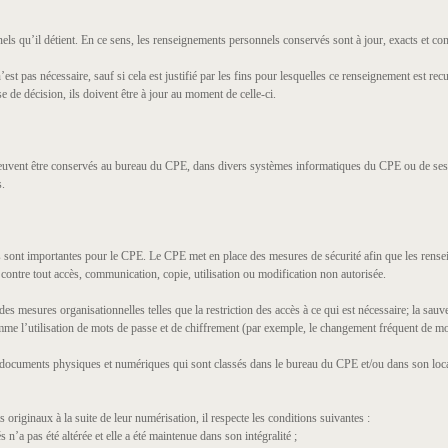
ls qu’il détient. En ce sens, les renseignements personnels conservés sont à jour, exacts et com
t pas nécessaire, sauf si cela est justifié par les fins pour lesquelles ce renseignement est recue
e de décision, ils doivent être à jour au moment de celle-ci.
euvent être conservés au bureau du CPE, dans divers systèmes informatiques du CPE ou de ses f
s.
ls sont importantes pour le CPE. Le CPE met en place des mesures de sécurité afin que les rens
et contre tout accès, communication, copie, utilisation ou modification non autorisée.
 mesures organisationnelles telles que la restriction des accès à ce qui est nécessaire; la sau
me l’utilisation de mots de passe et de chiffrement (par exemple, le changement fréquent de mots
x documents physiques et numériques qui sont classés dans le bureau du CPE et/ou dans son loc
originaux à la suite de leur numérisation, il respecte les conditions suivantes :
a pas été altérée et elle a été maintenue dans son intégralité ;