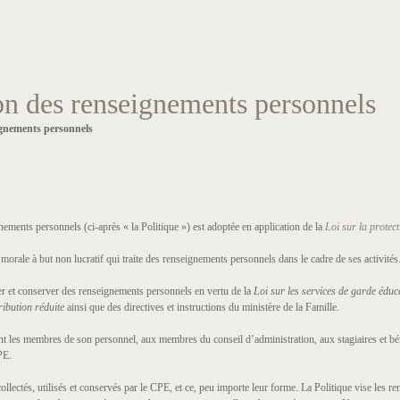
ion des renseignements personnels
ignements personnels
ements personnels (ci-après « la Politique ») est adoptée en application de la
Loi sur la protec
ale à but non lucratif qui traite des renseignements personnels dans le cadre de ses activités. 
iser et conserver des renseignements personnels en vertu de la
Loi sur les services de garde éduca
ribution réduite
ainsi que des directives et instructions du ministère de la Famille.
t les membres de son personnel, aux membres du conseil d’administration, aux stagiaires et bén
PE.
llectés, utilisés et conservés par le CPE, et ce, peu importe leur forme. La Politique vise les 