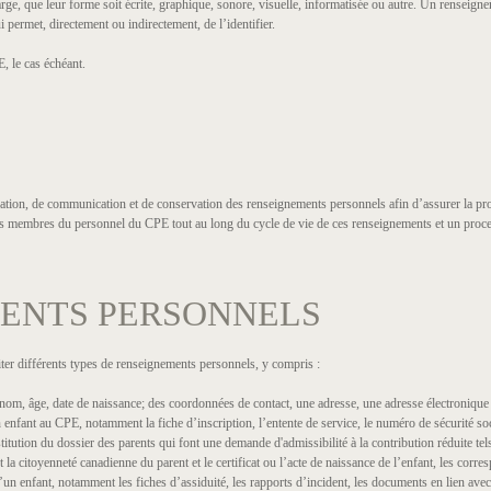
e, que leur forme soit écrite, graphique, sonore, visuelle, informatisée ou autre. Un renseigne
ermet, directement ou indirectement, de l’identifier.
, le cas échéant.
lisation, de communication et de conservation des renseignements personnels afin d’assurer la pr
des membres du personnel du CPE tout au long du cycle de vie de ces renseignements et un proce
MENTS PERSONNELS
raiter différents types de renseignements personnels, y compris :
om, âge, date de naissance; des coordonnées de contact, une adresse, une adresse électronique
 enfant au CPE, notamment la fiche d’inscription, l’entente de service, le numéro de sécurité so
titution du dossier des parents qui font une demande d'admissibilité à la contribution réduite te
t la citoyenneté canadienne du parent et le certificat ou l’acte de naissance de l’enfant, les corre
un enfant, notamment les fiches d’assiduité, les rapports d’incident, les documents en lien avec