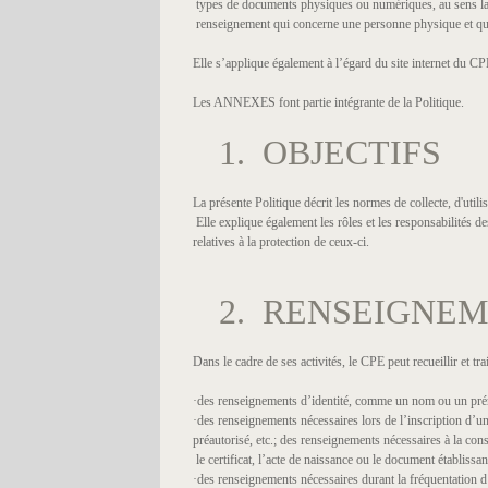
types de documents physiques ou numériques, au sens larg
renseignement qui concerne une personne physique et qui p
Elle s’applique également à l’égard du site internet du CPE
Les ANNEXES font partie intégrante de la Politique.
1. OBJECTIFS
La présente Politique décrit les normes de collecte, d'uti
Elle explique également les rôles et les responsabilités 
relatives à la protection de ceux-ci.
2. RENSEIGNE
Dans le cadre de ses activités, le CPE peut recueillir et t
·des renseignements d’identité, comme un nom ou un prén
·des renseignements nécessaires lors de l’inscription d’un
préautorisé, etc.; des renseignements nécessaires à la cons
le certificat, l’acte de naissance ou le document établissan
·des renseignements nécessaires durant la fréquentation d’