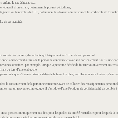
n enfant, le cas échéant, etc.;
er éducatif d’un enfant, notamment le portrait périodique;
agiaires ou bénévoles du CPE, notamment les dossiers du personnel, les certificats de formation,
re de ses activités.
 auprès des parents, des enfants qui fréquentent le CPE et de son personnel.
sonnels directement auprès de la personne concernée et avec son consentement, sauf si une excep
certaines situations, par exemple, lorsque la personne décide de fournir volontairement ses ren
 enfant ou lors d’une embauche.
ersonnels que s’il a une raison valable de le faire. De plus, la collecte ne sera limitée qu’aux 
era le consentement de la personne concernée avant de collecter des renseignements personnels 
nels par un moyen technologique, il s’est doté d’une Politique de confidentialité disponible à 
sa possession uniquement aux fins pour lesquelles ils ont été recueillis et pour lesquels la loi l’
nt de la personne visée lorsque cela est permis ou exigé par la loi.