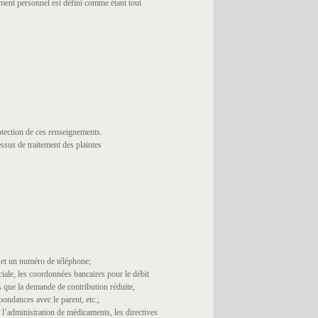
ment personnel est défini comme étant tout
otection de ces renseignements.
ssus de traitement des plaintes
 et un numéro de téléphone;
ciale, les coordonnées bancaires pour le débit
ls que la demande de contribution réduite,
spondances avec le parent, etc.;
 l’administration de médicaments, les directives