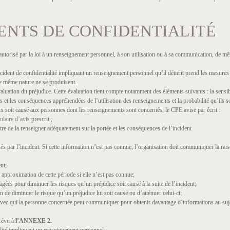
TS DE CONFIDENTIALITÉ
autorisé par la loi à un renseignement personnel, à son utilisation ou à sa communication, de mê
incident de confidentialité impliquant un renseignement personnel qu’il détient prend les mesure
de même nature ne se produisent.
évaluation du préjudice. Cette évaluation tient compte notamment des éléments suivants : la sens
 et les conséquences appréhendées de l’utilisation des renseignements et la probabilité qu’ils soi
ux soit causé aux personnes dont les renseignements sont concernés, le CPE avise par écrit :
ulaire d’avis
prescrit ;
de la renseigner adéquatement sur la portée et les conséquences de l’incident.
r l’incident. Si cette information n’est pas connue, l’organisation doit communiquer la raison
nt;
approximation de cette période si elle n’est pas connue;
 pour diminuer les risques qu’un préjudice soit causé à la suite de l’incident;
 diminuer le risque qu’un préjudice lui soit causé ou d’atténuer celui-ci;
qui la personne concernée peut communiquer pour obtenir davantage d’informations au sujet
prévu à
l’ANNEXE 2.