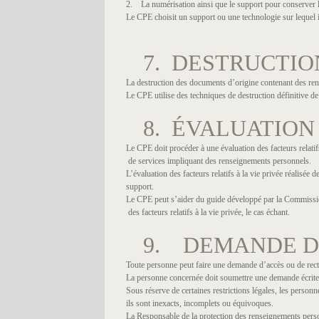
2. La numérisation ainsi que le support pour conserver le
Le CPE choisit un support ou une technologie sur lequel i
7. DESTRUCTIO
La destruction des documents d’origine contenant des rens
Le CPE utilise des techniques de destruction définitive d
8. ÉVALUATION 
Le CPE doit procéder à une évaluation des facteurs relati
de services impliquant des renseignements personnels.
L’évaluation des facteurs relatifs à la vie privée réalisée de
support.
Le CPE peut s’aider du guide développé par la Commissi
des facteurs relatifs à la vie privée, le cas échant.
9. DEMANDE D
Toute personne peut faire une demande d’accès ou de rect
La personne concernée doit soumettre une demande écrite 
Sous réserve de certaines restrictions légales, les perso
ils sont inexacts, incomplets ou équivoques.
La Responsable de la protection des renseignements perso