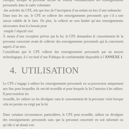
exemple, lorsque la personne décide de fournir volontairement ses renseignements
personnels dans le cadre volontaire
des activités du CPE, tels que lors de l’inscription d’un enfant ou lors d’une embauche.
Dans tous les cas, le CPE ne collecte des renseignements personnels que s’il a une
raison valable de le faire. De plus, la collecte ne sera limitée qu’aux renseignements
nécessaires dont il a besoin pour
remplir l’objectif visé.
À moins d’une exception prévue par la loi, le CPE demandera le consentement de la
personne concernée avant de collecter des renseignements personnels qui la concernent
auprès d’un tiers.
Considérant que le CPE collecte des renseignements personnels par un moyen
technologique, il s’est doté d’une Politique de confidentialité disponible à l’
ANNEXE 1
.
4. UTILISATION
Le CPE s’engage à utiliser les renseignements personnels en sa possession uniquement
aux fins pour lesquelles ils ont été recueillis et pour lesquels la loi l’autorise à les utiliser.
Il peut toutefois les
recueillir, les utiliser ou les divulguer sans le consentement de la personne visée lorsque
cela est permis ou exigé par la loi.
Dans certaines circonstances particulières, le CPE peut recueillir, utiliser ou divulguer
des renseignements personnels sans que la personne concernée en soit informée ou
qu’elle n’ait donné son