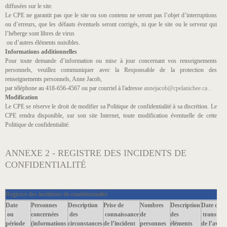
diffusées sur le site.
Le CPE ne garantit pas que le site ou son contenu ne seront pas l’objet d’interruptions
ou d’erreurs, que les défauts éventuels seront corrigés, ni que le site ou le serveur qui
l’héberge sont libres de virus
ou d’autres éléments nuisibles.
Informations additionnelles
Pour toute demande d’information ou mise à jour concernant vos renseignements
personnels, veuillez communiquer avec la Responsable de la protection des
renseignements personnels, Anne Jacob,
par téléphone au 418-656-4567 ou par courriel à l'adresse
annejacob@cpelanichee.ca
.
Modification
Le CPE se réserve le droit de modifier sa Politique de confidentialité à sa discrétion. Le
CPE rendra disponible, sur son site Internet, toute modification éventuelle de cette
Politique de confidentialité.
ANNEXE 2 - REGISTRE DES INCIDENTS DE
CONFIDENTIALITÉ
R
egistre des incidents de confidentialité
Date
Personnes
Description
Prise de
Nombres
Description
Date de
ou
concernées
des
connaissance
de
des
transmis
période
(informations
circonstances
de l’incident
personnes
éléments
de l’avis à