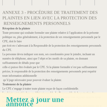
ANNEXE 3 - PROCÉDURE DE TRAITEMENT DES
PLAINTES EN LIEN AVEC LA PROTECTION DES
RENSEIGNEMENTS PERSONNELS
Réception de la plainte
Toute personne qui souhaite formuler une plainte relative à l’application de la présente
politique ou, plus généralement, à la protection de ses renseignements personnels par le
CPE, doit le faire
par écrit en s’adressant à la Responsable de la protection des renseignements personnels
du CPE.
La personne devra indiquer son nom, ses coordonnées pour le joindre, incluant un
numéro de téléphone, ainsi que l’objet et les motifs de sa plainte, en donnant
suffisamment de détails pour que
celle-ci puisse être évaluée par le CPE. Si la plainte formulée n’est pas suffisamment
précise, le responsable de la protection des renseignements personnels peut requérir
toute information additionnelle
qu’il juge nécessaire pour pouvoir évaluer la plainte.
Traitement de la plainte
Le CPE s’engage à traiter toute plainte reçue de façon confidentielle.
La plainte est traitée dans un délai raisonnable. La Responsable de la protection des
Mettez à jour une
renseignements personnels doit évaluer la plainte et formuler une réponse motivée écrite
annonce
à la personne plaignante.
Cette évaluation visera à déterminer si le traitement des renseignements personnels par le