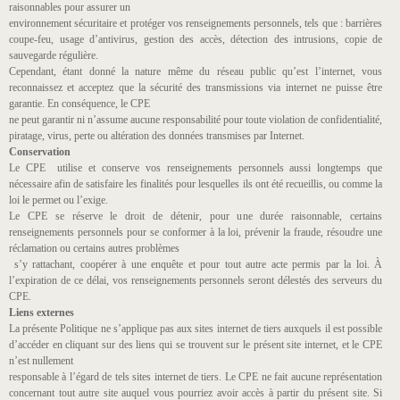
raisonnables pour assurer un
environnement sécuritaire et protéger vos renseignements personnels, tels que : barrières
coupe-feu, usage d’antivirus, gestion des accès, détection des intrusions, copie de
sauvegarde régulière.
Cependant, étant donné la nature même du réseau public qu’est l’internet, vous
reconnaissez et acceptez que la sécurité des transmissions via internet ne puisse être
garantie. En conséquence, le CPE
ne peut garantir ni n’assume aucune responsabilité pour toute violation de confidentialité,
piratage, virus, perte ou altération des données transmises par Internet.
Conservation
Le CPE utilise et conserve vos renseignements personnels aussi longtemps que
nécessaire afin de satisfaire les finalités pour lesquelles ils ont été recueillis, ou comme la
loi le permet ou l’exige.
Le CPE se réserve le droit de détenir, pour une durée raisonnable, certains
renseignements personnels pour se conformer à la loi, prévenir la fraude, résoudre une
réclamation ou certains autres problèmes
s’y rattachant, coopérer à une enquête et pour tout autre acte permis par la loi. À
l’expiration de ce délai, vos renseignements personnels seront délestés des serveurs du
CPE.
Liens externes
La présente Politique ne s’applique pas aux sites internet de tiers auxquels il est possible
d’accéder en cliquant sur des liens qui se trouvent sur le présent site internet, et le CPE
n’est nullement
responsable à l’égard de tels sites internet de tiers. Le CPE ne fait aucune représentation
concernant tout autre site auquel vous pourriez avoir accès à partir du présent site. Si