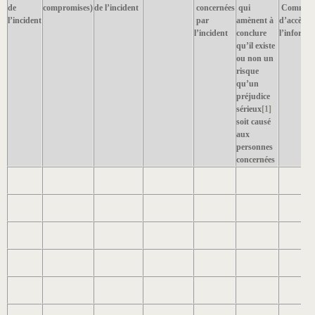
de
compromises)
de l’incident
concernées
qui
Commiss
l’incident
par
amènent à
d’accès à
l’incident
conclure
l’informa
qu’il existe
ou non un
risque
qu’un
préjudice
sérieux
[1]
soit causé
aux
personnes
concernées