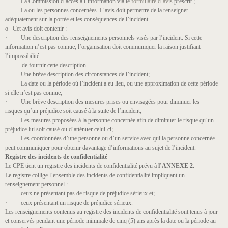
· La Commission d’accès à l’information via le
formulaire d’avis
prescrit ;
· La ou les personnes concernées. L’avis doit permettre de la renseigner
adéquatement sur la portée et les conséquences de l’incident.
o Cet avis doit contenir :
· Une description des renseignements personnels visés par l’incident. Si cette
information n’est pas connue, l’organisation doit communiquer la raison justifiant
l’impossibilité
de fournir cette description.
· Une brève description des circonstances de l’incident;
· La date ou la période où l’incident a eu lieu, ou une approximation de cette période
si elle n’est pas connue;
· Une brève description des mesures prises ou envisagées pour diminuer les
risques qu’un préjudice soit causé à la suite de l’incident;
· Les mesures proposées à la personne concernée afin de diminuer le risque qu’un
préjudice lui soit causé ou d’atténuer celui-ci;
· Les coordonnées d’une personne ou d’un service avec qui la personne concernée
peut communiquer pour obtenir davantage d’informations au sujet de l’incident.
Registre des incidents de confidentialité
Le CPE tient un registre des incidents de confidentialité prévu à
l’ANNEXE 2.
Le registre collige l’ensemble des incidents de confidentialité impliquant un
renseignement personnel ​:
· ceux ne présentant pas de risque de préjudice sérieux​ et;
· ceux présentant un risque de préjudice sérieux​.
Les renseignements contenus au registre des incidents de confidentialité sont tenus à jour
et conservés pendant une période minimale de cinq (5) ans après la date ou la période au